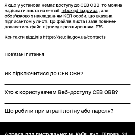
Якщо у установи немає доступу до СЕВ ОВВ, то можна
надіслати листа на e-mail:
inbox@diia.gov.ua
, але
обов’язково з накладанням КЕП особи, що вказана
підписантом у листі. До файлів листа і заяв повинен
додаватись файл підпису з розширенням .P7S.
Контакти відділів
https://se.diia.gov.ua/contacts
Пов’язані питання
Як підключитися до СЕВ ОВВ?
Хто є користувачем Веб-доступу СЕВ ОВВ?
Що робити при втраті логіну або пароля?
Адреса для листування: м. Київ, вул. Ділова, 24,